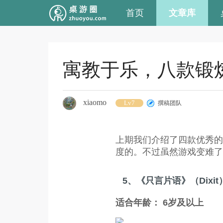
首页
文章库
寓教于乐，八款锻
xiaomo
Lv7
撰稿团队
上期我们介绍了四款优秀的
度的。不过虽然游戏变难了
5、《只言片语》（Dixit
适合年龄： 6岁及以上