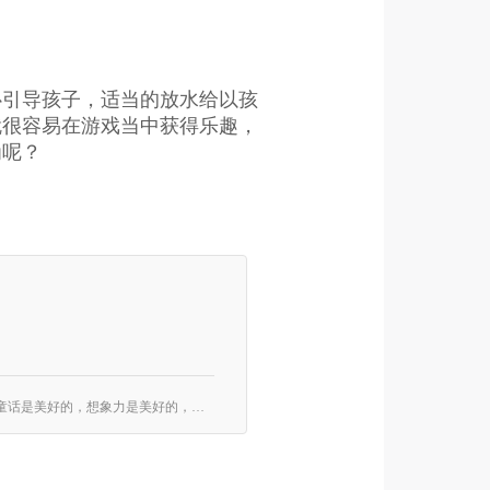
心引导孩子，适当的放水给以孩
就很容易在游戏当中获得乐趣，
为呢？
在《只言片语》中，玩家们将挑战无限的想象空间，通过简短的文字，小小的动作，轻快的歌曲来描绘自己手上的卡牌。 童话是美好的，想象力是美好的，图画也是美好的，当美好的都在你的面前，你该如何表达呢？ “我会唱歌”“我会朗诵”“我来个成语”……甚至“看我眼神”都可以成为最好的表达方式。不过为了取胜，可不是要你表达得多么准确，恰到好处才是最好。