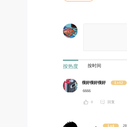
按时间
按热度
很好很好很好
Lv12
6666
0
回复
，
Lv4
20