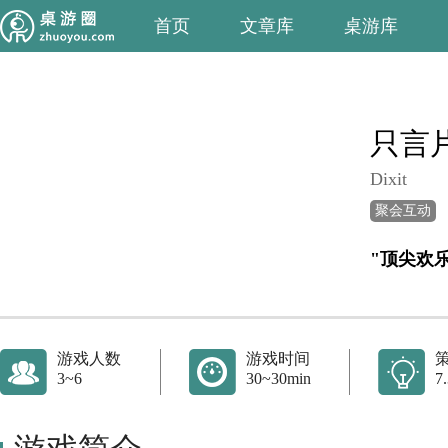
首页
文章库
桌游库
只言
Dixit
聚会互动
"顶尖欢
游戏人数
游戏时间
3~6
30~30min
7