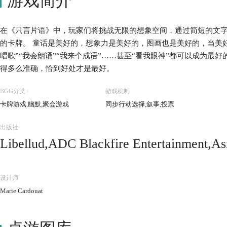
游戏简介
在《只言片语》中，玩家们将挑战无限的想象空间，通过简短的文
的卡牌。 童话是美好的，想象力是美好的，图画也是美好的，当美好
唱歌”“我会朗诵”“我来个成语”……甚至“看我眼神”都可以成为最
得多么准确，恰到好处才是最好。
BGG分类
游戏机制
卡牌游戏,幽默,聚会游戏
同步行动选择,叙事,投票
出版社
Libellud,ADC Blackfire Entertainment,As
pagos Jogos,Gém Klub Kft.,hobbity.eu
ssa Chess & Games,Korea Boardgames co.,
设计师
af,Nordic Games GmbH,Paladium Games,R
Marie Cardouat
td.