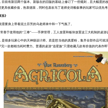
，目前有新旧两个版本。新版在的旧版的基础上修订了一些规则，且大幅度的
然更具收藏价值，热衷德策，同时也喜欢马丁老师史诗般叙事的玩家可以优先考
家乐》
就需要身上带着泥土芬芳的乌老师来中和一下气氛了。
非常善于使用他的
“
三拳
”——
手牌管理
，
工人放置
和
板块放置
这三大机制的桌游
，是很多玩家心中的天神级设计师。
若是想当他的真爱粉，集齐全部作品可就
罗完一款都相当耗时费力。
普通的桌游
“追星族”只需收藏几款有价值的代表作即