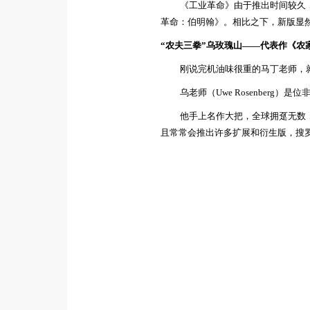
《工业革命》由于推出时间较久
革命：伯明翰》。相比之下，新版显
“农夫三拳”
乌
玫瑰山
——
代表作《农
刚说完机油味很重的马丁老师，
乌老师（Uwe Rosenberg）是
位
他手上名作大把，全球拥趸无数
且常常会推出许多扩展和衍生版，搜