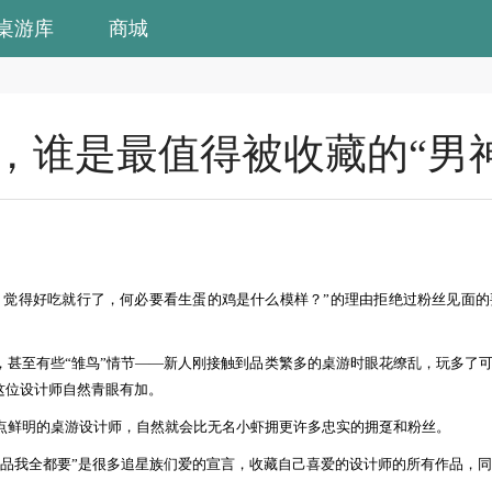
桌游库
商城
，谁是最值得被收藏的“男神
，觉得好吃就行了，何必要看生蛋的鸡是什么模样？”的理由拒绝过粉丝见面
统，甚至有些“雏鸟”情节——新人刚接触到品类繁多的桌游时眼花缭乱，玩多了
这位设计师自然青眼有加。
点鲜明的桌游设计师，自然就会比无名小虾拥更许多忠实的拥趸和粉丝。
品我全都要
”
是很多追星族们爱的宣言，收藏自己喜爱的设计师的所有作品，同