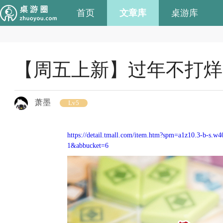
首页
文章库
桌游库
【周五上新】过年不打烊
萧墨
Lv5
https://detail.tmall.com/item.htm?spm=a1z10.3-b
1&abbucket=6