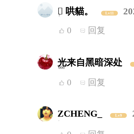
 哄貓。
20
Lv11
?
0
回复
光来自黑暗深处
666
0
回复
ZCHENG_
Lv9
.