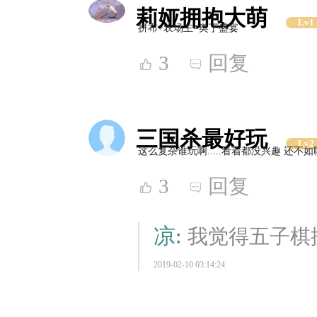
莉娅拥抱大萌
Lv1
拼布+农场主=奥丁盛宴
3
回复
三国杀最好玩
Lv2
这么复杂谁玩啊.....看着都没兴趣 还不如
3
回复
凉:
我觉得五子棋
2019-02-10 03:14:24