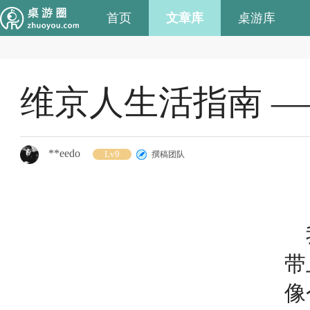
首页
文章库
桌游库
维京人生活指南 
**eedo
Lv9
撰稿团队
带
像