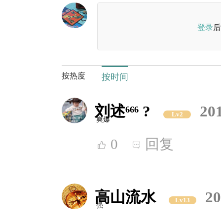
登录
后
按热度
按时间
刘述⁶⁶⁶ ?
201
Lv2
爽爆
0
回复
高山流水
20
Lv13
强