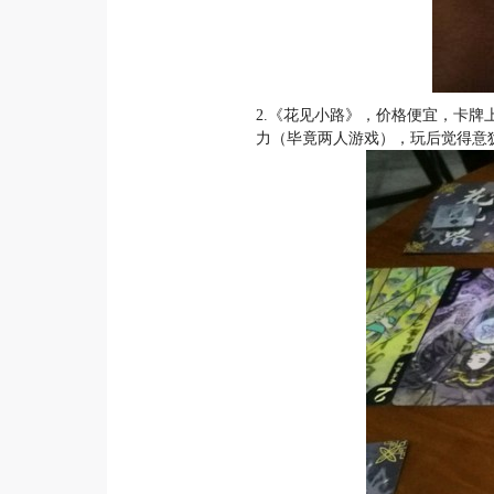
2.《花见小路》，价格便宜，卡
力（毕竟两人游戏），玩后觉得意