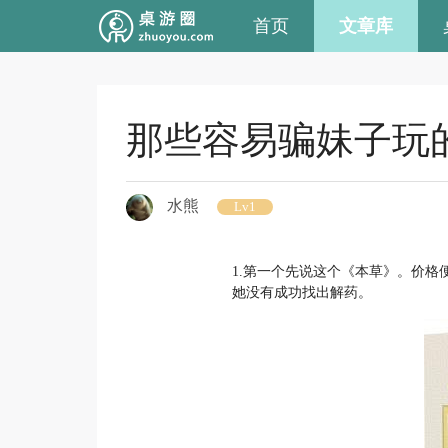
首页
文章库
那些容易骗妹子玩
水熊
Lv1
1.第一个先说这个《本草》。价
她没有成功找出解药。