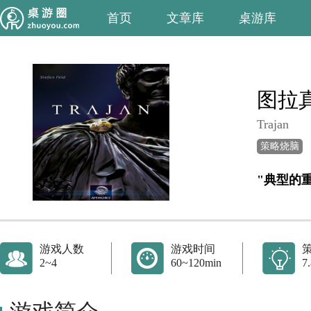
首页
文章库
桌游库
图拉
Trajan
策略烧脑
"典型的
游戏人数
游戏时间
2~4
60~120min
7