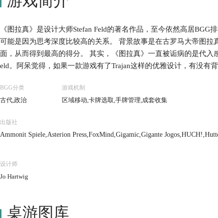
游戏简介
《图拉真》是设计大师Stefan Feld的著名作品，至今依然高居B
可能是因为思考深度比较高的关系。 背景故事是在古罗马大帝图拉
面，从而得到最高的得分。 其实，《图拉真》一直被诟病的是代入感不足
eld。阿呆觉得，如果一款游戏有了Trajan这样的优雅设计，有
款杰作吧！ 《图拉真》的核心机制就是用曼卡拉盘来驱动6个主要功能模块
BGG分类
游戏机制
风格，把这一特点演绎到了极致。玩家间的互动并不算多，但是如
古代,政治
区域移动,卡牌选取,手牌管理,成套收集
开始，你就得判断思考最适合你的发展，而同时关注对手的动向。
出版社
Ammonit Spiele,Asterion Press,FoxMind,Gigamic,Gigante Jogos,HUCH!,Hut
Game Studios,Quined Games
设计师
Jo Hartwig
桌游图库