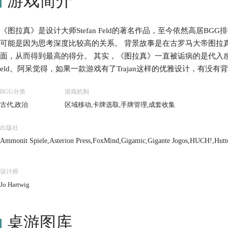
游戏简介
《图拉真》是设计大师Stefan Feld的著名作品，至今依然高居B
可能是因为思考深度比较高的关系。 背景故事是在古罗马大帝图拉
面，从而得到最高的得分。 其实，《图拉真》一直被诟病的是代入感不足
eld。阿呆觉得，如果一款游戏有了Trajan这样的优雅设计，有
款杰作吧！ 《图拉真》的核心机制就是用曼卡拉盘来驱动6个主要功能模块
BGG分类
游戏机制
风格，把这一特点演绎到了极致。玩家间的互动并不算多，但是如
古代,政治
区域移动,卡牌选取,手牌管理,成套收集
开始，你就得判断思考最适合你的发展，而同时关注对手的动向。
出版社
Ammonit Spiele,Asterion Press,FoxMind,Gigamic,Gigante Jogos,HUCH!,Hut
Game Studios,Quined Games
设计师
Jo Hartwig
桌游图库