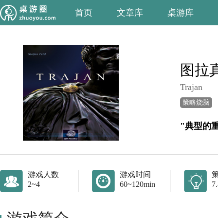
首页
文章库
桌游库
图拉
Trajan
策略烧脑
"典型的
游戏人数
游戏时间
2~4
60~120min
7