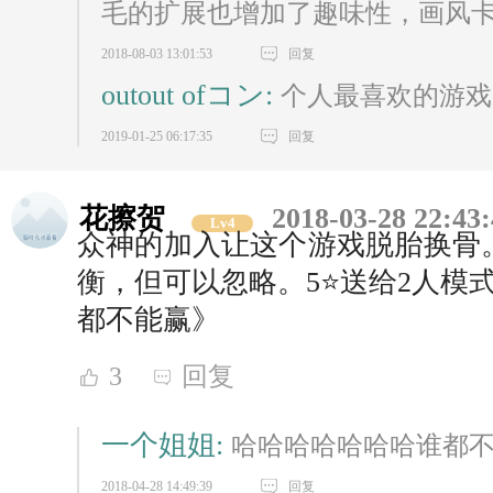
毛的扩展也增加了趣味性，画风
2018-08-03 13:01:53
回复
outout ofコン:
个人最喜欢的游戏
2019-01-25 06:17:35
回复
花擦贺
2018-03-28 22:43
Lv4
众神的加入让这个游戏脱胎换骨
衡，但可以忽略。5⭐送给2人模
都不能赢》
3
回复
一个姐姐:
哈哈哈哈哈哈哈谁都
2018-04-28 14:49:39
回复