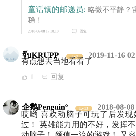
童话镇的邮递员:
略微不平静？
稳！
2018-06-08 17:38:18
回复
จุ๊บKRUPP
2019-11-16 02
Lv7
有点想去当地看看了
1
回复
企鹅Penguin°
2018-08-08
Lv13
哎哟 喜欢动脑子可玩了后发现
过！ 英雄能力用的不好，发挥不
动脑子！ 颜值一流的游戏！ 又