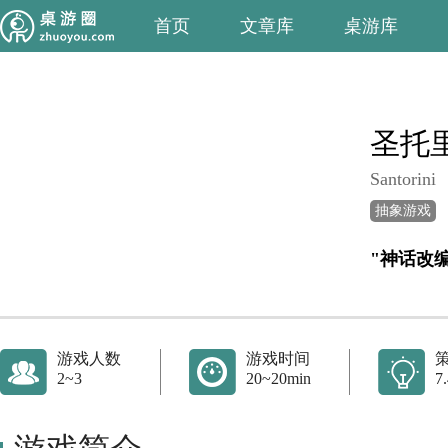
首页
文章库
桌游库
圣托
Santorini
抽象游戏
"神话改
游戏人数
游戏时间
2~3
20~20min
7