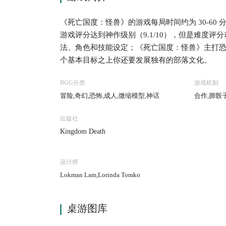
《死亡国度：怪兽》的游戏每局时间约为 30-60 分钟，
游戏评分达到神作级别（9.1/10），但是难度评
法、角色和技能设定；《死亡国度：怪兽》主打
个基本目标之上你还要发展独有的部落文化。
BGG分类
游戏机制
冒险,奇幻,恐怖,成人,微缩模型,神话
合作,掷骰
出版社
Kingdom Death
设计师
Lokman Lam,Lorinda Tomko
桌游图库