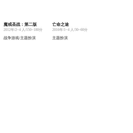
魔戒圣战：第二版
亡命之途
2012年/2~4 人/150~180分
2016年/1~4 人/30~60分
战争游戏/主题扮演
主题扮演