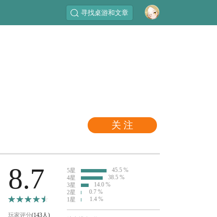
寻找桌游和文章
关 注
8.7
45.5 %
5星
38.5 %
4星
14.0 %
3星
0.7 %
2星
1.4 %
1星
玩家评分
(143人)