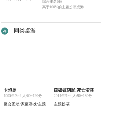
综合排名6位
高于100%的主题扮演桌游
同类桌游
卡坦岛
硫磺镇阴影:死亡沼泽
1995年/3~4 人/60~120分
2014年/1~4 人/90~180分
聚会互动/家庭游戏/主题
主题扮演
扮演