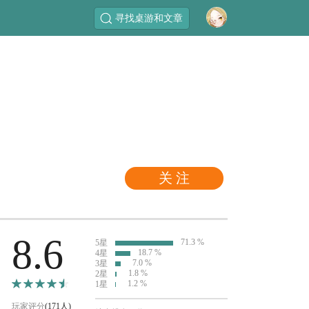
寻找桌游和文章
关 注
8.6
71.3 %
5星
18.7 %
4星
7.0 %
3星
1.8 %
2星
1.2 %
1星
玩家评分
(171人)