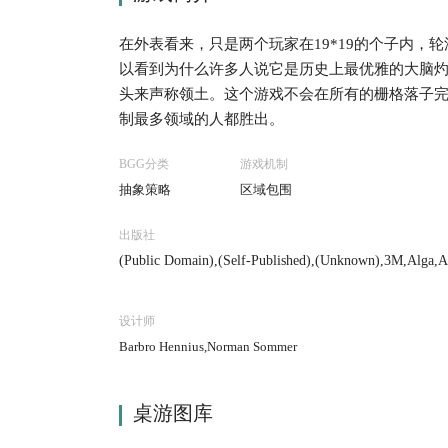
在外表看来，只是两个玩家在19*19的个子内
以看到为什么许多人说它是历史上最优雅的大脑
头来声称领土。这个游戏不会在所有的栅格落子
制最多领域的人都胜出。
BGG分类
游戏机制
抽象策略
区域包围
出版社
(Public Domain),(Self-Published),(Unknown),3M,Alga,Ar
n Books,Cathay,Cayro Juegos,CHH Games,Copp Clark Pub
mes,Dujardin,Dynamic Games / Dynamic Design Industr
r, Inc.,Gamma Two Games,Gammon Games,General Sportc
设计师
ng-Spiele,Hausser,Hebsacker Verlag,HEMA,Hobby,Ishi Pres
N. Hansen Co., Inc.,Jumbo,L'Impensé Radical,L. P. Sept
Barbro Hennius,Norman Sommer
i Fuso,Monkey Pod Games,nestorgames,Otto Maier Verla
leverlag GmbH,Reiss Games,Sato Kei Shoten Co., Ltd.,S
me-One Products,Waddington's Games, Inc.,Wm F. Druek
s, LLC,ZTS Plastyk
桌游图库