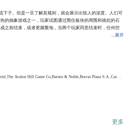
，轮流下子。但是一旦了解其规则，就会展示出惊人的深度。人们可
灼热的抽象游戏之一，玩家试图通过围住板块的周围和彼此的石
完成之前结束，或者更频繁地，当两个玩家同意结束时，任何控
...展开
iel,The Avalon Hill Game Co,Barnes & Noble,Borras Plana S.A.,Carlto
lishing Company,Creative Crafthouse,Crisloid,Dal Negro,Dilemma Ga
ies,E.S. Lowe,Fame Products,The Game Crafter, LLC,The Game Keepe
raft Company,Gentosha Education,Geoludie,Ha Ha Sisters LLC,Hartu
s International,J.P. Raymond Rivarola,Japan Publications, Inc.,John
ímio,Longfield Games,Michael Stanfield,Milton Bradley,Mitra,Mitsubish
g,Pacific Game Company,Philos,Play All Day Games,Ravensburger Spie
hin Kwang Baduk,Skor-Mor,Spear's Games,Das Spiel,Spielquader,Volu
e & Sons, Inc.,Wood Expressions,Woodstock Spiele,WorldWise Import
更多