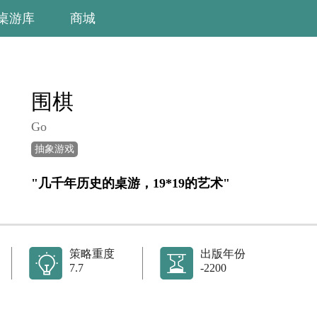
桌游库
商城
围棋
Go
抽象游戏
"几千年历史的桌游，19*19的艺术"
策略重度
出版年份
7.7
-2200