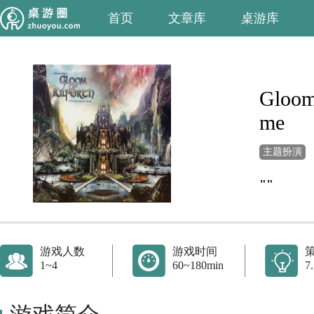
首页
文章库
桌游库
Gloom 
me
主题扮演
""
游戏人数
游戏时间
1~4
60~180min
7