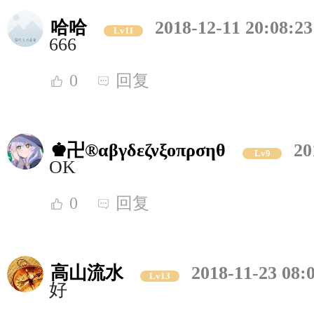
哈哈
2018-12-11 20:08:23
Lv11
666
0
回复
♚卍®αβγδεζνξοπρσηθ
20
Lv9
OK
0
回复
高山流水
2018-11-23 08:
Lv13
好