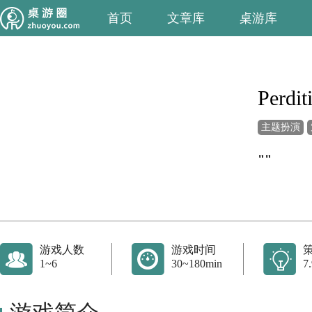
首页
文章库
桌游库
Perdit
主题扮演
""
游戏人数
游戏时间
1~6
30~180min
7