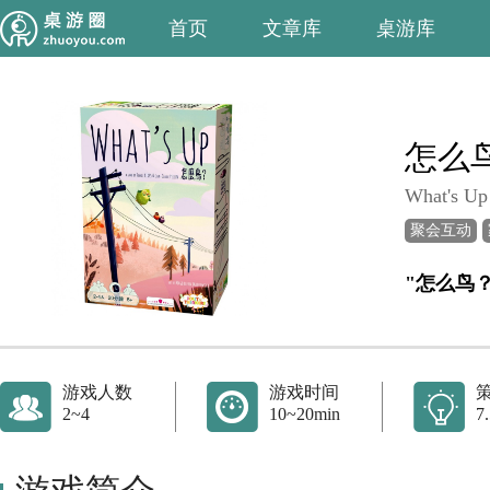
首页
文章库
桌游库
怎么
What's Up
聚会互动
"怎么鸟
游戏人数
游戏时间
2~4
10~20min
7