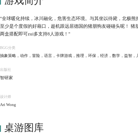
游戏简介
"全球暖化持续，冰川融化，危害生态环境。与其坐以待毙，北极熊把
至少是个度假的好藉口，趁机跟远居德国的猪朋狗友碰碰头呢！ 猪朋狗
两盒搭配即可zui多支持8人游戏！"
BGG分类
抽象策略，动作，冒险，语言，卡牌游戏，推理，环保，经济，数学，益智，
出版社
智研家
设计师
Ari Wong
桌游图库