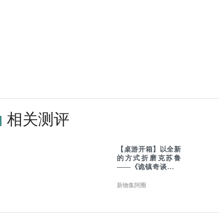
相关测评
【桌游开箱】以全新
的方式折磨克苏鲁
——《诡镇奇谈：末
日时刻》
新物集阿圈