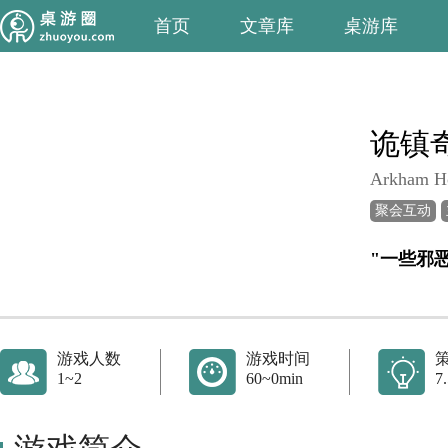
首页
文章库
桌游库
诡镇
Arkham Ho
聚会互动
游戏人数
游戏时间
1~2
60~0min
7