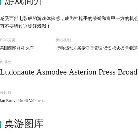
游戏简介
感受西部电影般的游戏体验感，成为神枪手的荣誉和富甲一方的机会
万不要错过这场好戏哦！
BGG分类
游戏机制
美国西部 格斗 火车
行动/运动方案拟订 手管理 记忆 模块板 拿着
出版社
Ludonaute Asmodee Asterion Press Broa
ria Gém Klub Kft. GoKids 玩樂小子 Happ
eal Board Games KADABRA Kaissa Chess 
设计师
festyle Boardgames Ltd MINDOK Rebel
Ian Parovel Jordi Valbuena
桌游图库