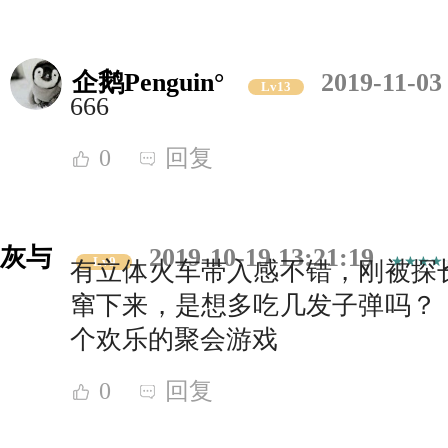
企鹅Penguin°
2019-11-03
Lv13
666
0
回复
灰与
2019-10-19 13:21:19
Lv9
有立体火车带入感不错，刚被探
窜下来，是想多吃几发子弹吗？
个欢乐的聚会游戏
0
回复