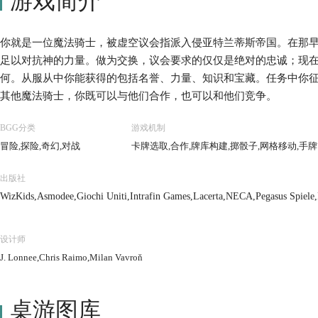
游戏简介
你就是一位魔法骑士，被虚空议会指派入侵亚特兰蒂斯帝国。在那
足以对抗神的力量。做为交换，议会要求的仅仅是绝对的忠诚；现
何。从服从中你能获得的包括名誉、力量、知识和宝藏。任务中你
其他魔法骑士，你既可以与他们合作，也可以和他们竞争。
BGG分类
游戏机制
冒险,探险,奇幻,对战
卡牌选取,合作,牌库构建,掷骰子,网格移动,手
出版社
WizKids,Asmodee,Giochi Uniti,Intrafin Games,Lacerta,NECA,Pegasus Spiel
设计师
J. Lonnee,Chris Raimo,Milan Vavroň
桌游图库