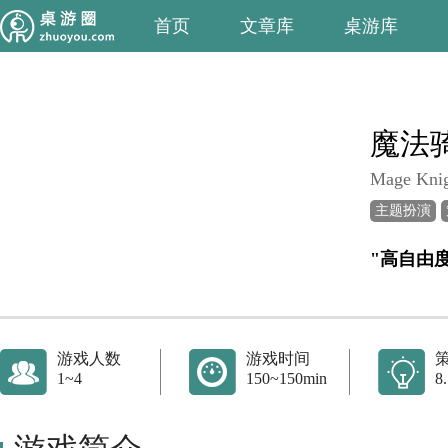
首页
文章库
桌游库
魔法
Mage Kni
主题扮演
"高自由
游戏人数
游戏时间
1~4
150~150min
8