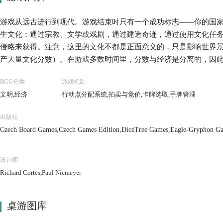
游戏从远古进行到现代。游戏结束时只有一个成功标志——你的国
生文化：通过宗教、文学或戏剧，通过建造奇迹，通过使用文化任
侵略来获得。注意，这里的文化不都是正面意义的，只是影响世界
产大量文化分数）。在游戏多数时间里，分数与经济是分离的，因
展而专注于文化？ 虽然玩家有很多选择可选，但每回合只有非常有
BGG分类
游戏机制
戏进程中，行动次数可以增加（转换到更高级的政府模式），但每
文明,经济
行动点分配系统,拍卖与竞价,卡牌选取,手牌管理
玩家策略必须适应实际情况。玩家可以建造或发展的所有东西都展
现较长时间的卡牌花费高。玩家需要决定花费行动点数在自己策略
出版社
济。 除了这些文明牌，还有每个时代的政治牌。这些政治牌允许玩
Czech Board Games,Czech Games Edition,DiceTree Games,Eagle-Gryphon
自己准备牌堆，之后随机抽取。玩家需要决定准备帮助自己多于对
le,Portal Games,Raven Distribution,Rebel,Wargames Club Publishing
要记住自己放置哪些时间牌，猜测别人可能放置了哪些时间牌。 游
然而，游戏中的战争和侵略绝对是非常有趣的方式，通常导致所有
设计师
动战争。这正是经济的另一方面——怎样花费尽可能少的资源建设能
Richard Cortes,Paul Niemeyer
字基础上，而是卡牌之间移动的标志。在其他玩家进行其行动时，
游戏进行会非常流畅。整个游戏通常持续3小时，其间玩家可以发展
桌游图库
启发式版本，时间更短（进行到文艺复兴），更容易解读，特别容
高级游戏概念（如战争、冲突和烦恼）。然而，完整游戏也容易学