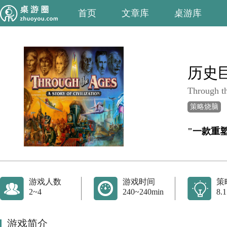
首页
文章库
桌游库
历史
Through th
策略烧脑
"一款重
游戏人数
游戏时间
策
2~4
240~240min
8.1
游戏简介