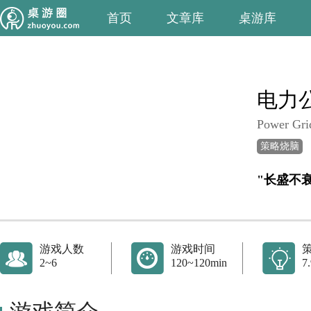
首页
文章库
桌游库
电力
Power Gri
策略烧脑
"长盛不
游戏人数
游戏时间
2~6
120~120min
7