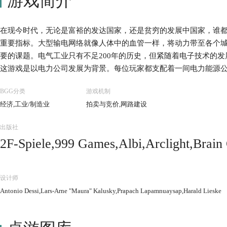
游戏简介
在现今时代，无论是富裕的发达国家，还是贫穷的发展中国家，谁
重要指标。大型输电网络就像人体中的血管一样，将动力带至各个
要的课题。电气工业只有不足200年的历史，但紧随着电子技术的
这游戏是以电力公司发展为背景。每位玩家都支配着一间电力能源
展成本，在扩张供电网络的同时，积极提升发电厂的效能，同时寻
BGG分类
游戏机制
供电力者获胜。
经济,工业/制造业
拍卖与竞价,网路建设
出版社
2F-Spiele,999 Games,Albi,Arclight,Brai
t,Galápagos Jogos,Gém Klub Kft.,Giochi 
oard Games,Kaissa Chess & Games,Korea
设计师
erta,Lautapelit.fi,Rio Grande Games,Ru
Antonio Dessi,Lars-Arne "Maura" Kalusky,Prapach Lapamnuaysap,Harald Lieske
mart Ltd,Stratelibri,Swan Panasia Co., Ltd