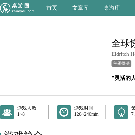
首页
文章库
桌游库
全球
Eldritch H
主题扮演
"灵活的
游戏人数
游戏时间
1~8
120~240min
7