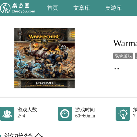
首页
文章库
桌游库
Warma
战争游戏
""
游戏人数
游戏时间
2~4
60~60min
7