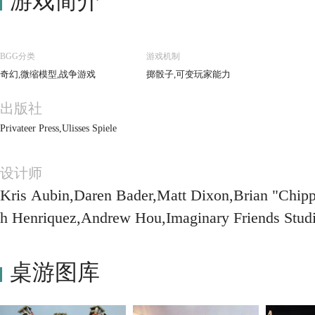
游戏简介
BGG分类
游戏机制
奇幻,微缩模型,战争游戏
掷骰子,可变玩家能力
出版社
Privateer Press,Ulisses Spiele
设计师
Kris Aubin,Daren Bader,Matt Dixon,Brian "Chip
h Henriquez,Andrew Hou,Imaginary Friends Studi
uke Mancini,Josh Manderville,Sławomir Maniak,K
uart Spengler,Greg Staples,Andrea Uderzo,Chris
桌游图库
on,Drew Wolf