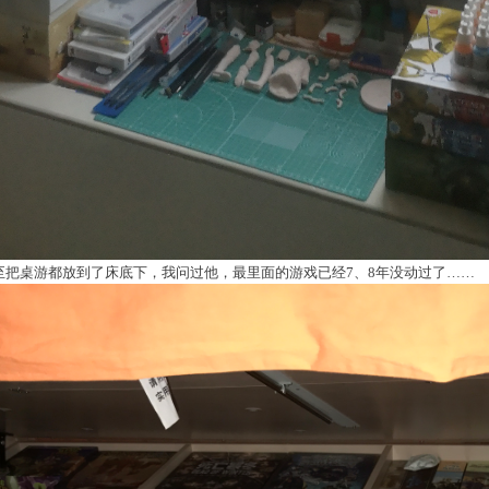
至把桌游都放到了床底下，我问过他，最里面的游戏已经7、8年没动过了……