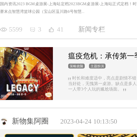
国内资讯2023 BGM桌游展-上海站定档2023BGM桌游展-上海站正式定档！时间：2
赛末点智慧湾篮球公园（宝山区蕰川路6号智慧...
5599
3
41
新闻专栏
瘟疫危机：承传第一
策略烧脑
主题扮演
时长和难度适中，亮点是剧情不错
当好处，无愧第一桌游。缺点是多人
一人带3个人玩的尴尬场面。
新物集阿圈
2023-04-24 10:13:50