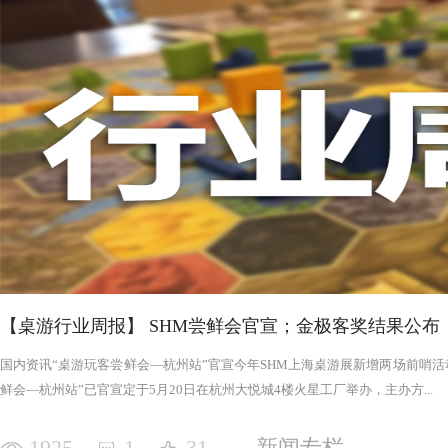
雄的生命（备注一点，傲慢的化身，
为拓展中的天启和天启四骑士，每一
中不会拥有主动的回合，但绝不是大
合之后，选择是否进入罪恶的回合，
双方都是一个紧张的揣测。然而，随
得更强，为了不断重创英雄，罪恶必
末日记录表上的数字越大，罪恶将会
就是在英雄们竭尽全力后，仍要凭着压倒性的
的，是英雄阵营。每一次游戏，会在
十个左右）选择七个组成英雄小队与
有侧重，这一点的设计使游戏可玩度
敌人和潜藏的危机，英雄的每次行动
重要，想要与即将出现的化身抗衡，
而每一轮的装备数量有限，而且四处
血奋战，然而行动有限，资源有限，
为喜爱挑战、面对压力的人来说，英
深思布局，抓住你的一时失误。 我体验的六局里，只扮演了一次罪恶，大多
数作为英雄时，面临的都是失败，可
【桌游行业周报】 SHM尝鲜会官宣；金极客奖结果公布
战，而是它本身加入的运气因素和策
是能够实现的艰巨挑战。大家有机会
国内资讯“桌游玩客尝鲜会—杭州站”官宣今年SHM上海桌游展新增两场前哨活动
鲜会—杭州站”已官宣定于5月20日在杭州大悦城4楼火星工厂举办，主办方...
1925
1
31
新闻专栏