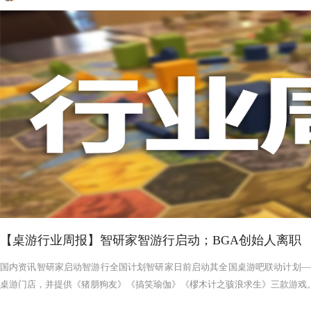
【桌游行业周报】智研家智游行启动；BGA创始人离职
国内资讯智研家启动智游行全国计划智研家日前启动其全国桌游吧联动计划——
桌游门店，并提供《猪朋狗友》《搞笑瑜伽》《樛木计之骇浪求生》三款游戏。智