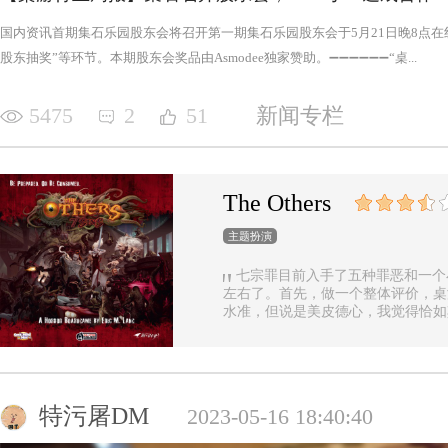
国内资讯首期集石乐园股东会将召开第一期集石乐园股东会于5月21日晚8点
股东抽奖”等环节。本期股东会奖品由Asmodee独家赞助。➖➖➖➖➖➖“桌...
5475
2
51
新闻专栏
The Others
主题扮演
七宗罪目前入手了五种罪恶和一个
左右了。首先，做一个整体评价，桌
水准，但说是美皮德心，我觉得恰如
的魅力（而且故事背景很足，人物与
势（这一点，对于双方玩家都是，后文再做展开）。
控由一种罪恶组成的阵营，与他挑选
的目标，是让英雄的队伍死伤惨重，
种罪恶，每一种罪恶都拥有着属于自
特污屠DM
2023-05-16 18:40:40
出现，却仍然能在整个地图上看到憎
压力，尤其随着故事推进，化身降临