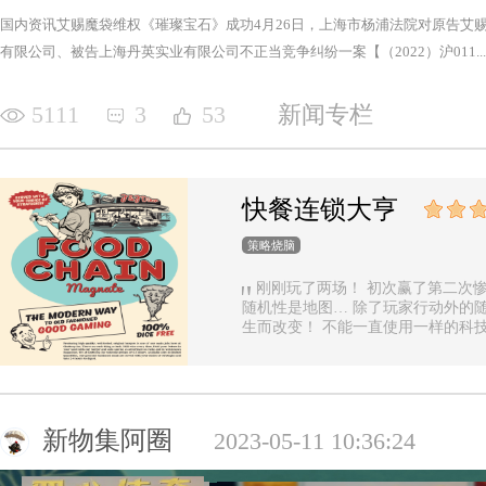
国内资讯艾赐魔袋维权《璀璨宝石》成功4月26日，上海市杨浦法院对原告艾
有限公司、被告上海丹英实业有限公司不正当竞争纠纷一案【（2022）沪011...
5111
3
53
新闻专栏
快餐连锁大亨
策略烧脑
刚刚玩了两场！ 初次赢了第二次惨输… 这游戏重玩性很高… 主要是唯一的
随机性是地图… 除了玩家行动外的随
生而改变！ 不能一直使用一样的科技书！ 然后记得milestones 挺重要的… 初
期开始时期…多注意大家的聘请走向
新物集阿圈
2023-05-11 10:36:24