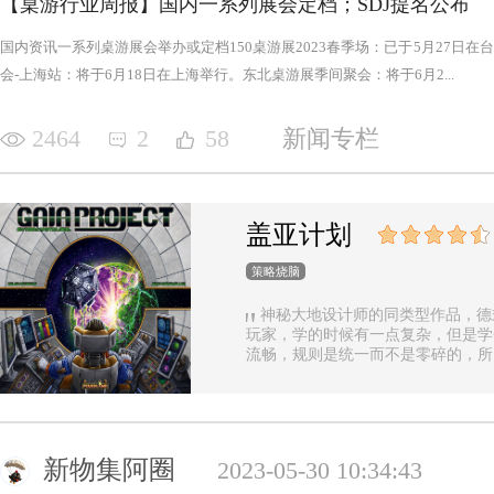
【桌游行业周报】国内一系列展会定档；SDJ提名公布
国内资讯一系列桌游展会举办或定档150桌游展2023春季场：已于5月27日
会-上海站：将于6月18日在上海举行。东北桌游展季间聚会：将于6月2...
2464
2
58
新闻专栏
盖亚计划
策略烧脑
神秘大地设计师的同类型作品，德
玩家，学的时候有一点复杂，但是学
流畅，规则是统一而不是零碎的，所
化的。与神秘大地相比，优势是从4人
异，随机地图虽然对平衡性稍有影响
喊一波网站地址，totoman.onli
新物集阿圈
2023-05-30 10:34:43