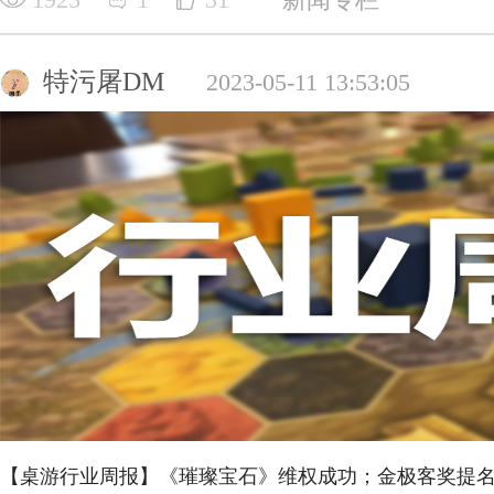
特污屠DM
2023-05-11 13:53:05
【桌游行业周报】《璀璨宝石》维权成功；金极客奖提