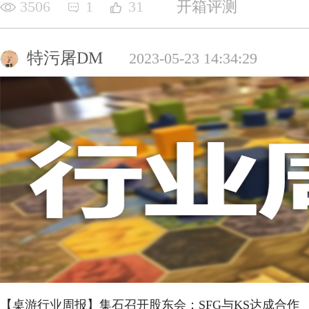
3506
1
31
开箱评测
特污屠DM
2023-05-23 14:34:29
【桌游行业周报】集石召开股东会；SFG与KS达成合作